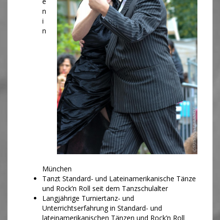
e
n
i
n
München
Tanzt Standard- und Lateinamerikanische Tänze
und Rock’n Roll seit dem Tanzschulalter
Langjährige Turniertanz- und
Unterrichtserfahrung in Standard- und
lateinamerikanischen Tänzen und Rock’n Roll